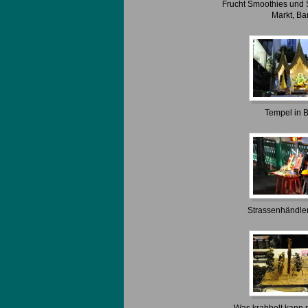
Frucht Smoothies und
Markt, B
Tempel in 
Strassenhändle
Was krabbelt kann