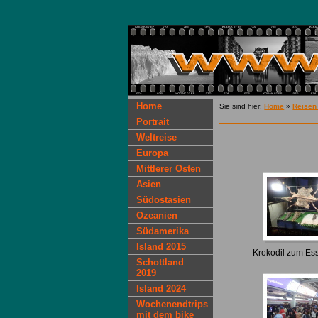
Home
Sie sind hier:
Home
»
Reisen
Portrait
Weltreise
Europa
Mittlerer Osten
Asien
Südostasien
Ozeanien
Südamerika
Island 2015
Krokodil zum Es
Schottland
2019
Island 2024
Wochenendtrips
mit dem bike