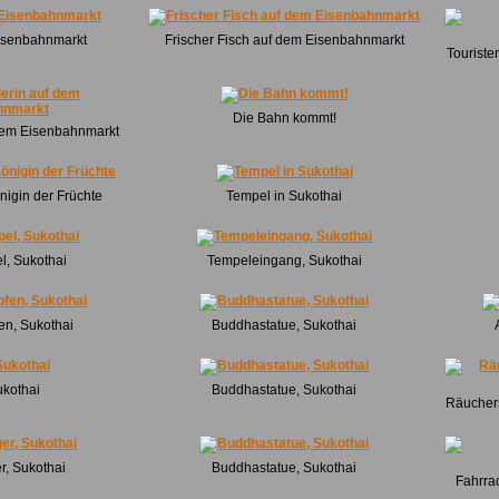
isenbahnmarkt
Frischer Fisch auf dem Eisenbahnmarkt
Tourist
Die Bahn kommt!
dem Eisenbahnmarkt
nigin der Früchte
Tempel in Sukothai
l, Sukothai
Tempeleingang, Sukothai
en, Sukothai
Buddhastatue, Sukothai
ukothai
Buddhastatue, Sukothai
Räucher
r, Sukothai
Buddhastatue, Sukothai
Fahrra