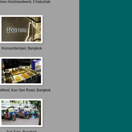
önes Holzhandwerk, Chatuchak
Konsumtempel, Bangkok
etfood, Kao San Road, Bangkok
Tuk Tuks, Bangkok