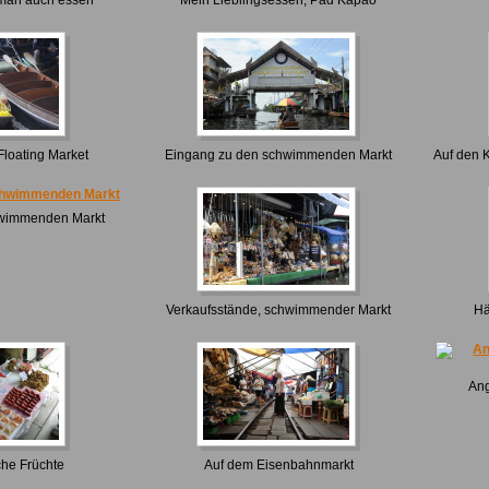
Floating Market
Eingang zu den schwimmenden Markt
Auf den 
hwimmenden Markt
Verkaufsstände, schwimmender Markt
Hä
Ang
che Früchte
Auf dem Eisenbahnmarkt