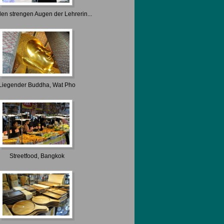
den strengen Augen der Lehrerin...
Liegender Buddha, Wat Pho
Streetfood, Bangkok