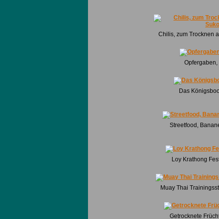
Chilis, zum Trocknen 
Opfergaben,
Das Königsboo
Streetfood, Banane 
Loy Krathong Fest
Muay Thai Trainingss
Getrocknete Früch