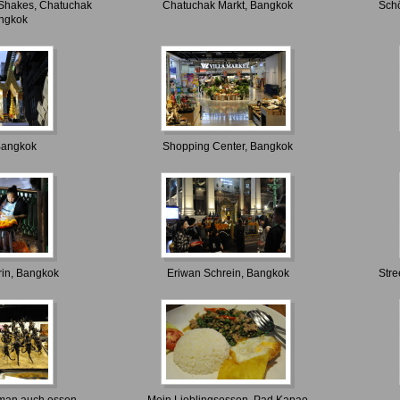
 Shakes, Chatuchak
Chatuchak Markt, Bangkok
Sch
angkok
Bangkok
Shopping Center, Bangkok
rin, Bangkok
Eriwan Schrein, Bangkok
Stre
 man auch essen
Mein Lieblingsessen, Pad Kapao