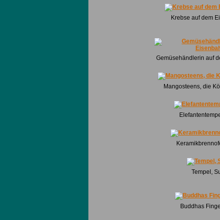
Krebse auf dem E
Gemüsehändlerin auf 
Mangosteens, die Kö
Elefantentempe
Keramikbrennof
Tempel, S
Buddhas Finge