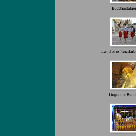
Buddhastatue
...wird eine Tanzdarb
Liegender Budd