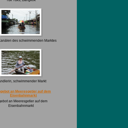
Kanälen des schwimmenden Marktes
ndlerin, schwimmender Markt
ebot an Meeresgetier auf dem
Eisenbahnmarkt