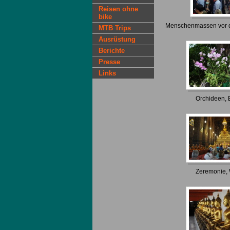
Reisen ohne
bike
Menschenmassen vor de
MTB Trips
Ausrüstung
Berichte
Presse
Links
Orchideen,
Zeremonie,