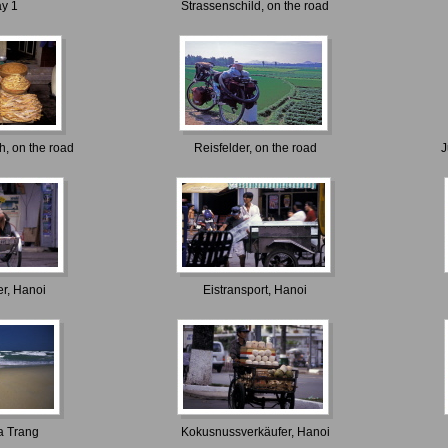
y 1
Strassenschild, on the road
h, on the road
Reisfelder, on the road
J
er, Hanoi
Eistransport, Hanoi
a Trang
Kokusnussverkäufer, Hanoi