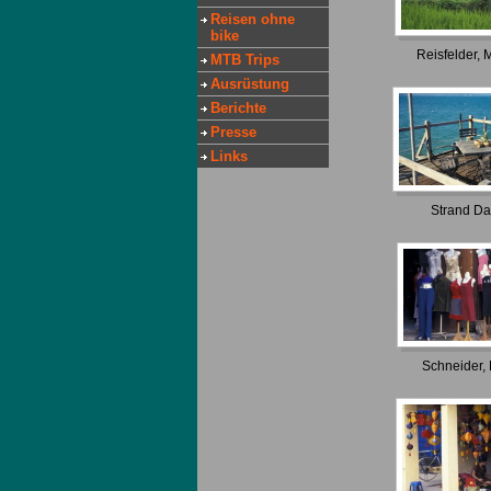
Reisen ohne
bike
Reisfelder,
MTB Trips
Ausrüstung
Berichte
Presse
Links
Strand D
Schneider,