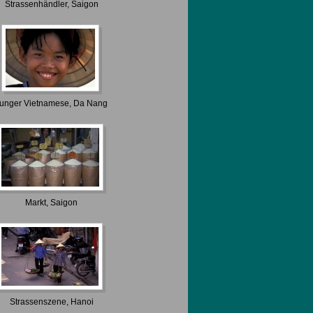
Strassenhändler, Saigon
unger Vietnamese, Da Nang
Markt, Saigon
Strassenszene, Hanoi