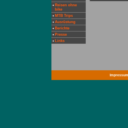
Reisen ohne
bike
MTB Trips
Ausrüstung
Berichte
Presse
Links
Impressu