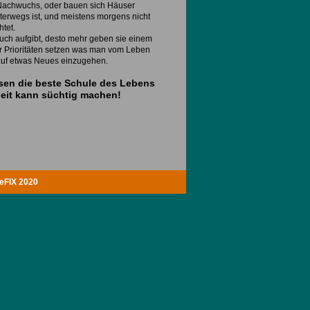
Nachwuchs, oder bauen sich Häuser
terwegs ist, und meistens morgens nicht
tet.
uch aufgibt, desto mehr geben sie einem
r Prioritäten setzen was man vom Leben
n auf etwas Neues einzugehen.
eisen die beste Schule des Lebens
heit kann süchtig machen!
FIX 2020