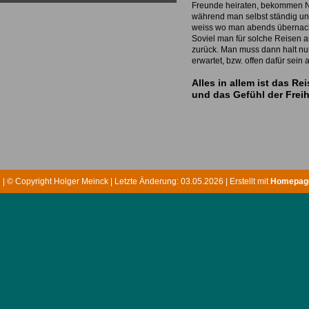
Freunde heiraten, bekommen 
während man selbst ständig un
weiss wo man abends übernach
Soviel man für solche Reisen a
zurück. Man muss dann halt nu
erwartet, bzw. offen dafür sei
Alles in allem ist das R
und das Gefühl der Frei
m
| © Copyright Holger Meinck | Letzte Änderung: 03.05.2026 | Erstellt mit
Homepage