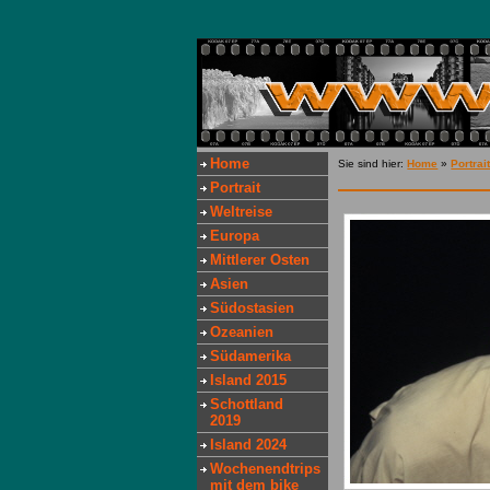
Home
Sie sind hier:
Home
»
Portrai
Portrait
Weltreise
Europa
Mittlerer Osten
Asien
Südostasien
Ozeanien
Südamerika
Island 2015
Schottland
2019
Island 2024
Wochenendtrips
mit dem bike