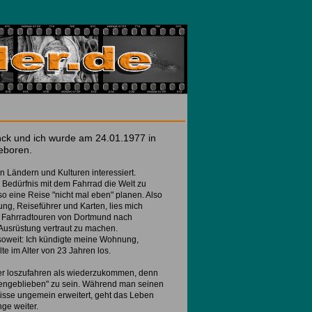
ck und ich wurde am 24.01.1977 in
eboren.
 Ländern und Kulturen interessiert.
 Bedürfnis mit dem Fahrrad die Welt zu
o eine Reise "nicht mal eben" planen. Also
ung, Reiseführer und Karten, lies mich
e Fahrradtouren von Dortmund nach
usrüstung vertraut zu machen.
oweit: Ich kündigte meine Wohnung,
e im Alter von 23 Jahren los.
her loszufahren als wiederzukommen, denn
ehengeblieben" zu sein. Während man seinen
nisse ungemein erweitert, geht das Leben
ge weiter.