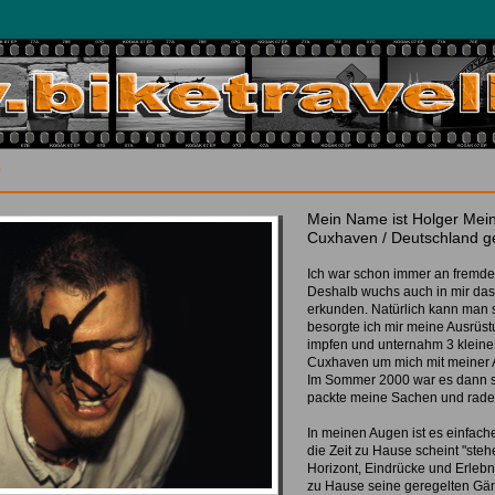
t
Mein Name ist Holger Mein
Cuxhaven / Deutschland g
Ich war schon immer an fremden
Deshalb wuchs auch in mir das
erkunden. Natürlich kann man s
besorgte ich mir meine Ausrüst
impfen und unternahm 3 klein
Cuxhaven um mich mit meiner A
Im Sommer 2000 war es dann s
packte meine Sachen und radelt
In meinen Augen ist es einfac
die Zeit zu Hause scheint "st
Horizont, Eindrücke und Erleb
zu Hause seine geregelten Gän